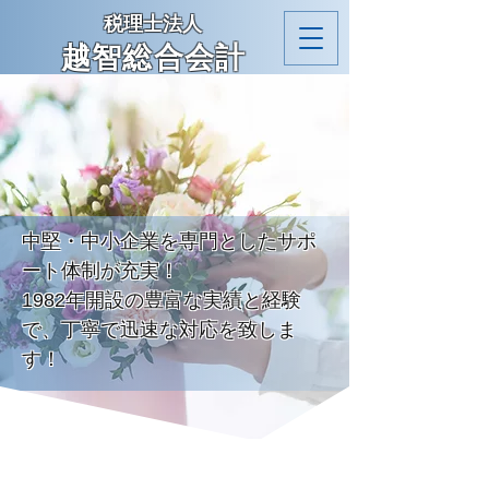
税理士法人
越智総合会
計
中堅・中小企業を専門としたサポ
ート体制が充実！
1982年開設の豊富な実績と経験
で、丁寧で迅速な対応を致しま
す！